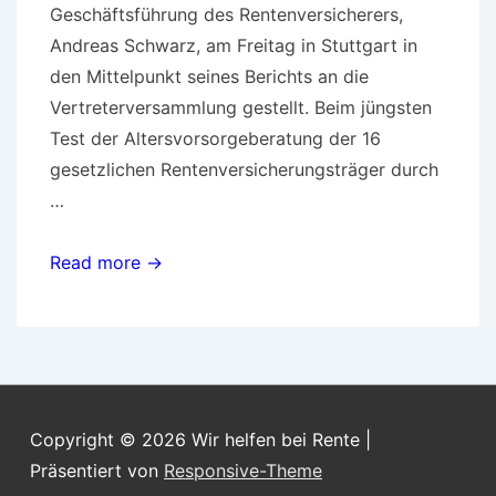
Geschäftsführung des Rentenversicherers,
Andreas Schwarz, am Freitag in Stuttgart in
den Mittelpunkt seines Berichts an die
Vertreterversammlung gestellt. Beim jüngsten
Test der Altersvorsorgeberatung der 16
gesetzlichen Rentenversicherungsträger durch
…
Intensivgespräche
Read more →
zur
Altersvorsorge
bei
der
Deutschen
Copyright © 2026
Wir helfen bei Rente
|
Rentenversicherung
Präsentiert von
Responsive-Theme
–