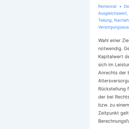
Rentenrat
De
Ausgleichswert
,
Teilung
,
Nachehe
Versorgungsaus
Wahl einer Zie
notwendig. Ge
Kapitalwert de
sich im Leist
Anrechts der 
Altersversorg
Rückstellung f
der bei Recht
bzw. zu eine
Zeitpunkt gel
Berechnungsf