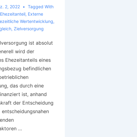
z. 2, 2022
Tagged With
Ehezeitanteil
,
Externe
zeitliche Wertentwicklung
,
gleich
,
Zielversorgung
lversorgung ist absolut
nerell wird der
s Ehezeitanteils eines
ungsbezug befindlichen
betrieblichen
ung, das durch eine
inanziert ist, anhand
skraft der Entscheidung
m entscheidungsnahen
tenden
aktoren …