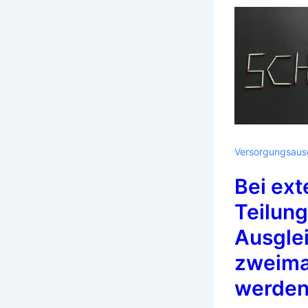
Versorgungsaus
Bei ext
Teilun
Ausgle
zweima
werden