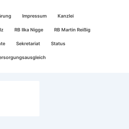
ärung
Impressum
Kanzlei
lz
RB Ilka Nigge
RB Martin Reißig
nte
Sekretariat
Status
ersorgungsausgleich