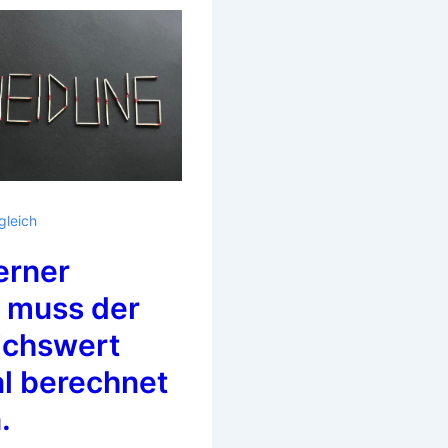
gleich
erner
g muss der
ichswert
l berechnet
.