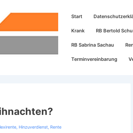
Hauptnavigation
Start
Datenschutzerkl
Krank
RB Bertold Schu
RB Sabrina Sachau
Re
Terminvereinbarung
V
eihnachten?
lexirente
,
Hinzuverdienst
,
Rente