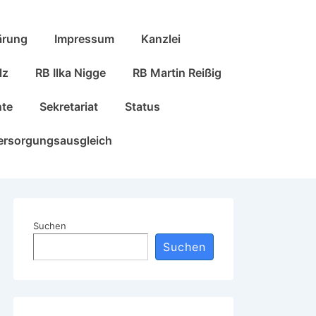
ärung
Impressum
Kanzlei
lz
RB Ilka Nigge
RB Martin Reißig
nte
Sekretariat
Status
ersorgungsausgleich
Suchen
Suchen