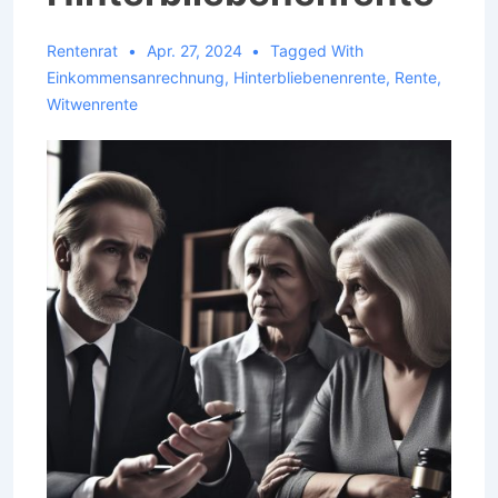
Rentenrat
Apr. 27, 2024
Tagged With
Einkommensanrechnung
,
Hinterbliebenenrente
,
Rente
,
Witwenrente